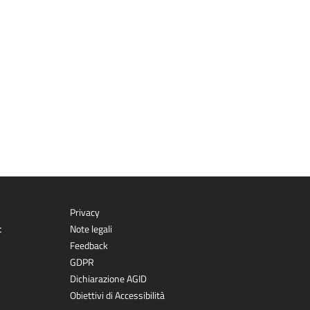
Privacy
t
Note legali
Feedback
GDPR
Dichiarazione AGID
Obiettivi di Accessibilità