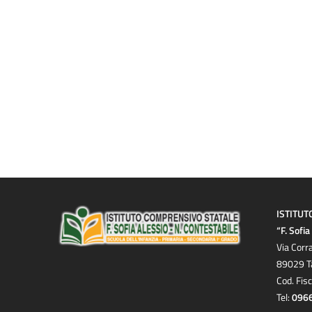
ISTITUT
“F. Sofi
Via Corr
89029 T
Cod. Fis
Tel:
096