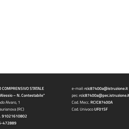
O COMPRENSIVO STATALE
e-mail:
rcic87400a@istruzione.it
a Alessio – N. Contestabile”
pec:
rcic87400a@pec.istruzione.i
ado Alvaro, 1
Cod. Mecc.
RCIC87400A
aurianova (RC)
Cod. Univoco
UF01SF
c.
91021610802
6-472889