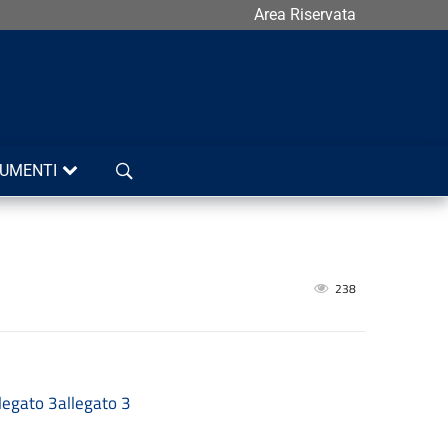
Area Riservata
Cerca
UMENTI
238
legato 3
allegato 3