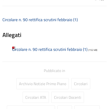
Consulenti e collaboratori
Contatti
Contrattazione collettiva
Circolare n. 90 rettifica scrutini febbraio (1)
Contrattazione integrativa
Cookie Policy (UE)
Corsi
Allegati
D.S.G.A.
Dirigente Scolastico
Circolare n. 90 rettifica scrutini febbraio (1)
Dirigenza
(152 kB)
Docenti
Dotazione organica
FAQ e VideoTutorial Registro Elettronico CLASSEVIVA
Pubblicato in
feedback
Galleria
Archivio Notizie Primo Piano
Circolari
Home
Incarichi amministrativi di vertice
Incarichi conferiti e autorizzati ai dipendenti
Circolari ATA
Circolari Docenti
Inclusione e BES
Indicatore di tempestività dei pagamenti