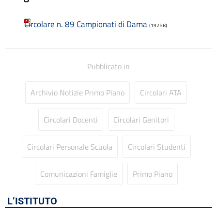
Codice disciplinare
Consulenti e collaboratori
Circolare n. 89 Campionati di Dama
Contatti
(192 kB)
Contrattazione collettiva
Contrattazione integrativa
Cookie Policy (UE)
Pubblicato in
Corsi
D.S.G.A.
Archivio Notizie Primo Piano
Circolari ATA
Dirigente Scolastico
Dirigenza
Docenti
Circolari Docenti
Circolari Genitori
Dotazione organica
FAQ e VideoTutorial Registro Elettronico CLASSEVIVA
Circolari Personale Scuola
Circolari Studenti
feedback
Galleria
Comunicazioni Famiglie
Primo Piano
Home
Incarichi amministrativi di vertice
Incarichi conferiti e autorizzati ai dipendenti
L’ISTITUTO
Inclusione e BES