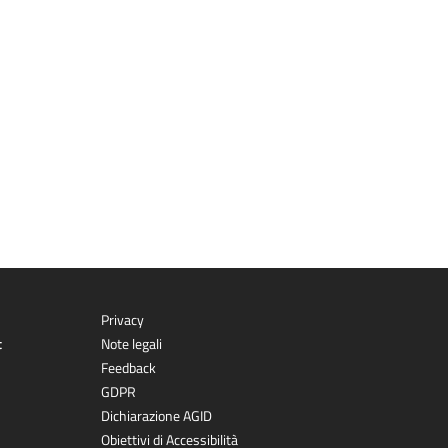
Privacy
t
Note legali
Feedback
GDPR
Dichiarazione AGID
Obiettivi di Accessibilità