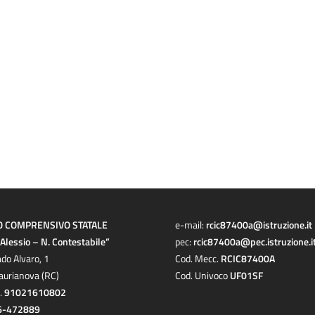
O COMPRENSIVO STATALE
e-mail:
rcic87400a@istruzione.it
a Alessio – N. Contestabile”
pec:
rcic87400a@pec.istruzione.i
ado Alvaro, 1
Cod. Mecc.
RCIC87400A
aurianova (RC)
Cod. Univoco
UF01SF
c.
91021610802
6-472889