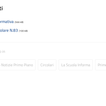
ti
ormativa
(566 kB)
colare N.83
(100 kB)
o in
o Notizie Primo Piano
Circolari
La Scuola Informa
Prim