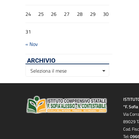
24
25
26
27
28
29
30
31
« Nov
ARCHIVIO
Archivio
Seleziona il mese
ISTITUT
“F. Sofi
Via Corr
89029 T
Cod. Fis
Tel:
096