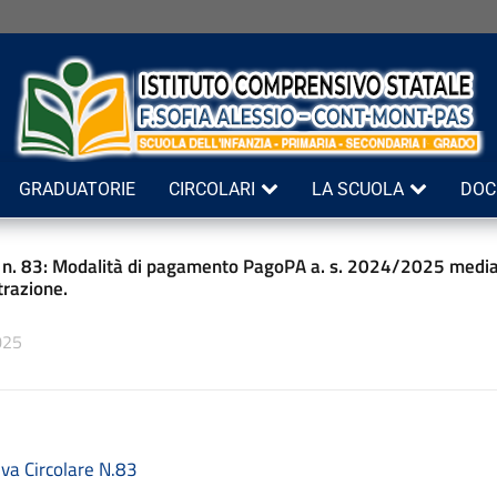
GRADUATORIE
CIRCOLARI
LA SCUOLA
DOC
e n. 83: Modalità di pagamento PagoPA a. s. 2024/2025 median
razione.
025
iva
Circolare N.83