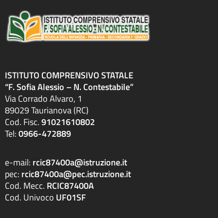
ISTITUTO COMPRENSIVO STATALE
“F. Sofia Alessio – N. Contestabile”
Via Corrado Alvaro, 1
89029 Taurianova (RC)
Cod. Fisc.
91021610802
Tel:
0966-472889
e-mail:
rcic87400a@istruzione.it
pec:
rcic87400a@pec.istruzione.it
Cod. Mecc.
RCIC87400A
Cod. Univoco
UF01SF