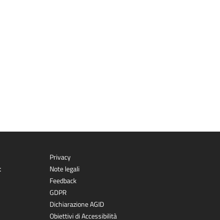
Privacy
t
Note legali
Feedback
GDPR
Dichiarazione AGID
Obiettivi di Accessibilità