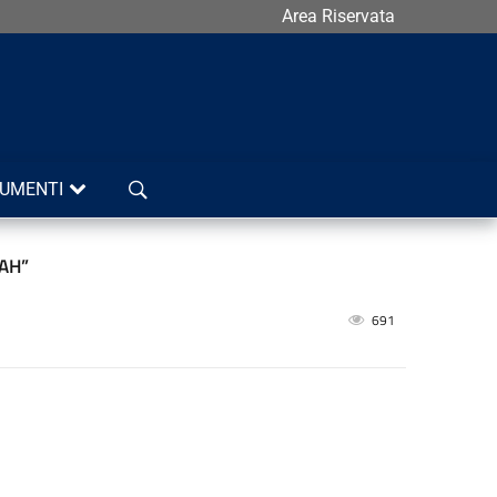
Area Riservata
Cerca
UMENTI
YAH”
691