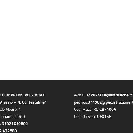
O COMPRENSIVO STATALE
e-mail:
rcic87400a@istruzione.it
a Alessio – N. Contestabile”
pec:
rcic87400a@pec.istruzione.i
ado Alvaro, 1
Cod. Mecc.
RCIC87400A
aurianova (RC)
Cod. Univoco
UF01SF
c.
91021610802
6-472889