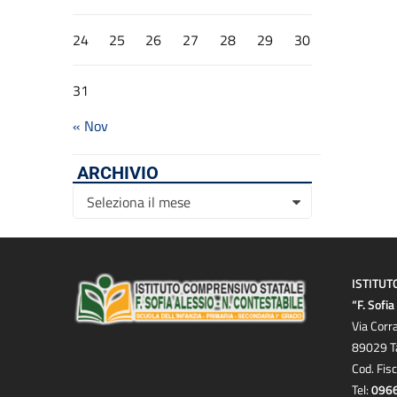
24
25
26
27
28
29
30
31
« Nov
ARCHIVIO
Archivio
Seleziona il mese
ISTITUT
“F. Sofi
Via Corr
89029 T
Cod. Fis
Tel:
096