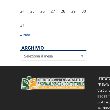
24
25
26
27
28
29
30
31
« Nov
ARCHIVIO
Archivio
Seleziona il mese
ISTITUT
“F. Sofi
Via Corr
89029 T
Cod. Fis
Tel:
096