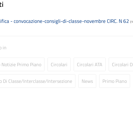
ti
tifica - convocazione-consigli-di-classe-novembre CIRC. N 62
(
o in
o Notizie Primo Piano
Circolari
Circolari ATA
Circolari 
o Di Classe/Interclasse/Intersezione
News
Primo Piano