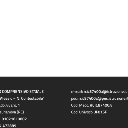
O COMPRENSIVO STATALE
e-mail:
rcic87400a@istruzione.it
a Alessio – N. Contestabile”
pec:
rcic87400a@pec.istruzione.i
ado Alvaro, 1
Cod. Mecc.
RCIC87400A
aurianova (RC)
Cod. Univoco
UF01SF
c.
91021610802
6-472889