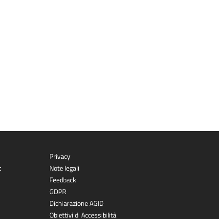
Privacy
t
Note legali
Feedback
GDPR
Dichiarazione AGID
Obiettivi di Accessibilità