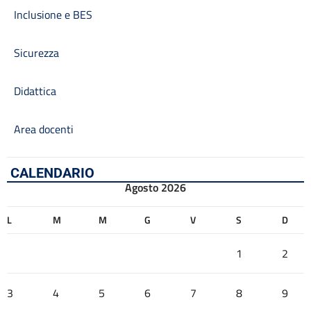
Inclusione e BES
Sicurezza
Didattica
Area docenti
CALENDARIO
Agosto 2026
L
M
M
G
V
S
D
1
2
3
4
5
6
7
8
9