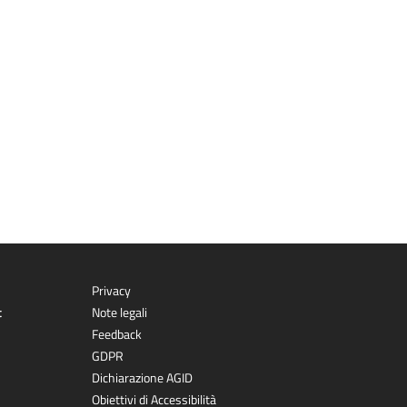
Privacy
t
Note legali
Feedback
GDPR
Dichiarazione AGID
Obiettivi di Accessibilità