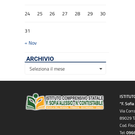
24
25
26
27
28
29
30
31
« Nov
ARCHIVIO
Archivio
Seleziona il mese
ISTITUT
“F. Sofi
Via Corr
89029 T
Cod. Fis
Tel:
096