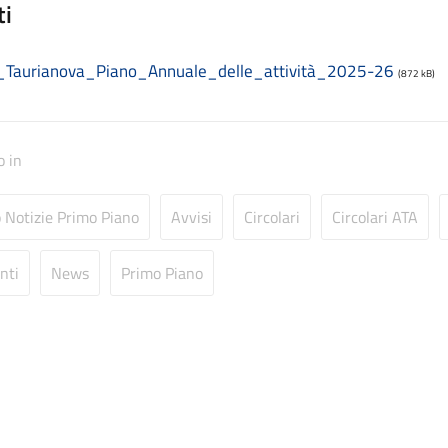
ti
._Taurianova_Piano_Annuale_delle_attività_2025-26
(872 kB)
o in
o Notizie Primo Piano
Avvisi
Circolari
Circolari ATA
nti
News
Primo Piano