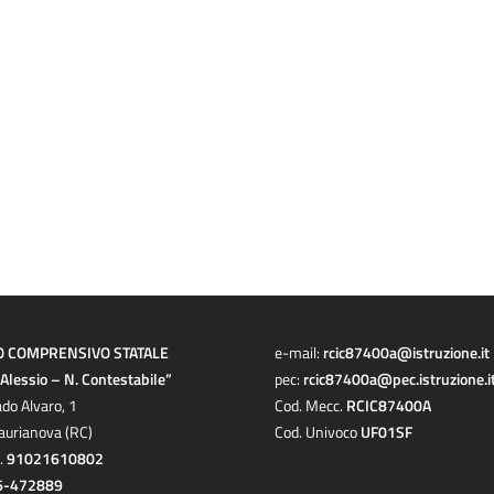
O COMPRENSIVO STATALE
e-mail:
rcic87400a@istruzione.it
a Alessio – N. Contestabile”
pec:
rcic87400a@pec.istruzione.i
ado Alvaro, 1
Cod. Mecc.
RCIC87400A
aurianova (RC)
Cod. Univoco
UF01SF
c.
91021610802
6-472889