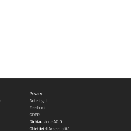
Privacy
t
Note legali
Feedback
GDPR
Dichiarazione AGID
Obiettivi di Accessibilità