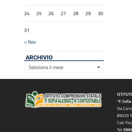
24
25
26
27
28
29
30
31
« Nov
ARCHIVIO
Archivio
Seleziona il mese
ISTITUT
“F. Sofi
Via Corr
89029 T
Cod. Fis
Tel:
096