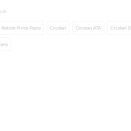
o in
o Notizie Primo Piano
Circolari
Circolari ATA
Circolari 
iano