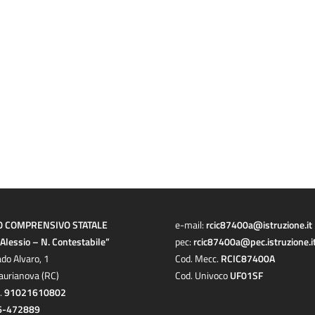
O COMPRENSIVO STATALE
e-mail:
rcic87400a@istruzione.it
a Alessio – N. Contestabile”
pec:
rcic87400a@pec.istruzione.i
ado Alvaro, 1
Cod. Mecc.
RCIC87400A
aurianova (RC)
Cod. Univoco
UF01SF
c.
91021610802
6-472889