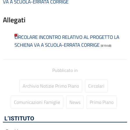
Codice disciplinare
VA A SCUOLA-ERRATA CORRIGE
Consulenti e collaboratori
Contatti
Allegati
Contrattazione collettiva
Contrattazione integrativa
Cookie Policy (UE)
CIRCOLARE INCONTRO RELATIVO AL PROGETTO LA
Corsi
SCHIENA VA A SCUOLA-ERRATA CORRIGE
(819 kB)
D.S.G.A.
Dirigente Scolastico
Dirigenza
Pubblicato in
Docenti
Dotazione organica
FAQ e VideoTutorial Registro Elettronico CLASSEVIVA
Archivio Notizie Primo Piano
Circolari
feedback
Galleria
Comunicazioni Famiglie
News
Primo Piano
Home
Incarichi amministrativi di vertice
L’ISTITUTO
Incarichi conferiti e autorizzati ai dipendenti
Inclusione e BES