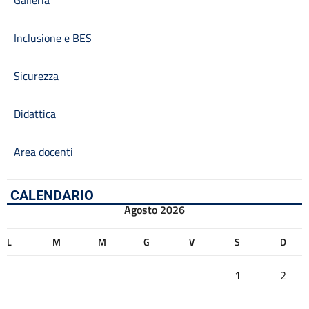
Galleria
Inclusione e BES
Sicurezza
Didattica
Area docenti
CALENDARIO
Agosto 2026
L
M
M
G
V
S
D
1
2