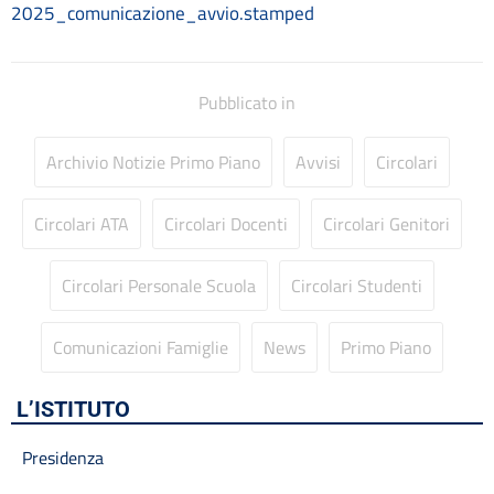
Codice disciplinare
2025_comunicazione_avvio.stamped
Consulenti e collaboratori
Contatti
Contrattazione collettiva
Pubblicato in
Contrattazione integrativa
Cookie Policy (UE)
Archivio Notizie Primo Piano
Avvisi
Circolari
Corsi
D.S.G.A.
Dirigente Scolastico
Circolari ATA
Circolari Docenti
Circolari Genitori
Dirigenza
Docenti
Circolari Personale Scuola
Circolari Studenti
Dotazione organica
FAQ e VideoTutorial Registro Elettronico CLASSEVIVA
Comunicazioni Famiglie
News
Primo Piano
feedback
Galleria
Home
L’ISTITUTO
Incarichi amministrativi di vertice
Incarichi conferiti e autorizzati ai dipendenti
Presidenza
Inclusione e BES