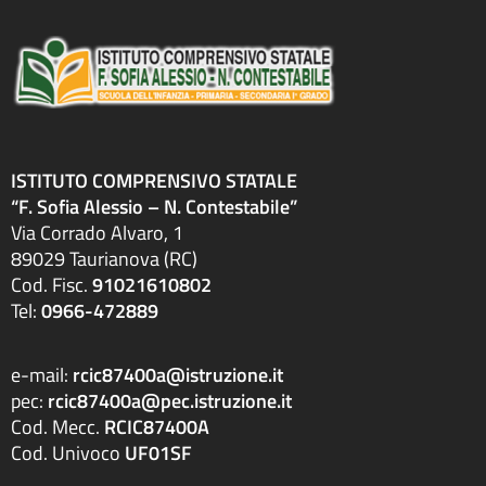
ISTITUTO COMPRENSIVO STATALE
“F. Sofia Alessio – N. Contestabile”
Via Corrado Alvaro, 1
89029 Taurianova (RC)
Cod. Fisc.
91021610802
Tel:
0966-472889
e-mail:
rcic87400a@istruzione.it
pec:
rcic87400a@pec.istruzione.it
Cod. Mecc.
RCIC87400A
Cod. Univoco
UF01SF