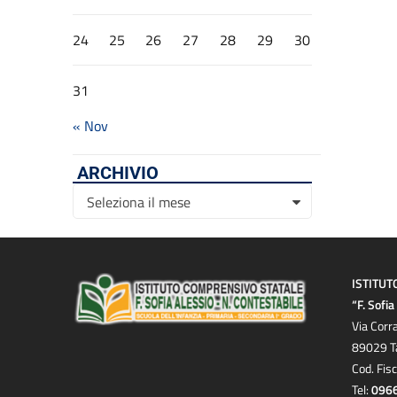
24
25
26
27
28
29
30
31
« Nov
ARCHIVIO
Archivio
Seleziona il mese
ISTITUT
“F. Sofi
Via Corr
89029 T
Cod. Fis
Tel:
096