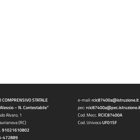
O COMPRENSIVO STATALE
e-mail:
rcic87400a@istruzione.it
a Alessio – N. Contestabile”
pec:
rcic87400a@pec.istruzione.i
ado Alvaro, 1
Cod. Mecc.
RCIC87400A
aurianova (RC)
Cod. Univoco
UF01SF
c.
91021610802
6-472889