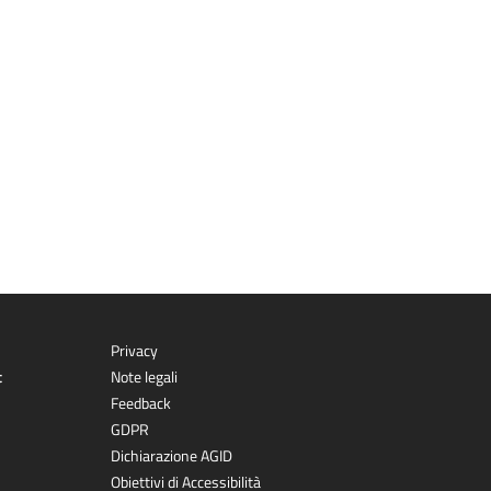
Privacy
t
Note legali
Feedback
GDPR
Dichiarazione AGID
Obiettivi di Accessibilità