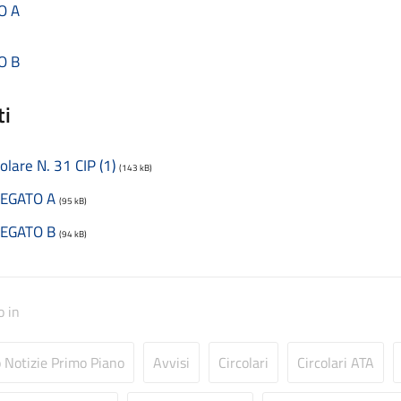
O A
O B
ti
colare N. 31 CIP (1)
(143 kB)
LEGATO A
(95 kB)
LEGATO B
(94 kB)
o in
o Notizie Primo Piano
Avvisi
Circolari
Circolari ATA