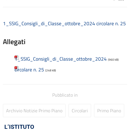
Consulenti e collaboratori
Contatti
Contrattazione collettiva
1_SSIG_Consigli_di_Classe_ottobre_2024
circolare n. 25
Contrattazione integrativa
Cookie Policy (UE)
Allegati
Corsi
D.S.G.A.
Dirigente Scolastico
1_SSIG_Consigli_di_Classe_ottobre_2024
(960 kB)
Dirigenza
circolare n. 25
Docenti
(248 kB)
Dotazione organica
FAQ e VideoTutorial Registro Elettronico CLASSEVIVA
feedback
Pubblicato in
Galleria
Home
Archivio Notizie Primo Piano
Circolari
Primo Piano
Incarichi amministrativi di vertice
Incarichi conferiti e autorizzati ai dipendenti
Inclusione e BES
L’ISTITUTO