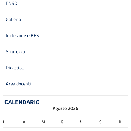
PNSD
Galleria
Inclusione e BES
Sicurezza
Didattica
Area docenti
CALENDARIO
Agosto 2026
L
M
M
G
V
S
D