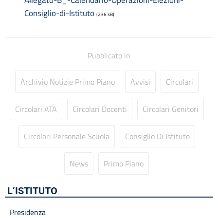
Allegato-B_-Calendario-Operazioni-Elezioni-
Libri di testo
Consiglio-di-Istituto
(236 kB)
Materiale didattico
Modulistica famiglie
Modulistica personale scuola
OIV
Pubblicato in
Oneri informativi per cittadini e imprese
Organi di indirizzo politico-amministrativo
Archivio Notizie Primo Piano
Avvisi
Circolari
Organigramma
Patto educativo
Circolari ATA
Circolari Docenti
Circolari Genitori
Personale non a tempo indeterminato
Piano di Miglioramento (PDM) Triennio 2022/2025 REVISIONE
a.s. 2024/2025
Circolari Personale Scuola
Consiglio Di Istituto
Plessi
PNRR Futura
News
Primo Piano
PNSD
PNSD
L’ISTITUTO
PON
Posizioni organizzative
Presidenza
Progetti