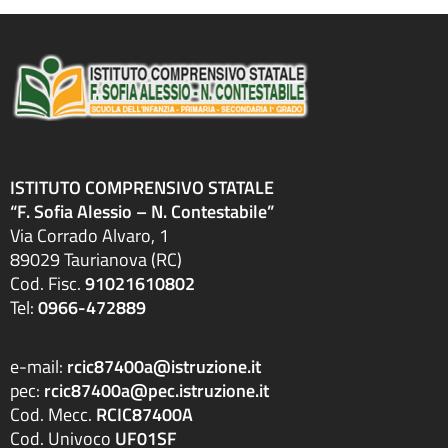
ISTITUTO COMPRENSIVO STATALE
“F. Sofia Alessio – N. Contestabile”
Via Corrado Alvaro, 1
89029 Taurianova (RC)
Cod. Fisc.
91021610802
Tel:
0966-472889
e-mail:
rcic87400a@istruzione.it
pec:
rcic87400a@pec.istruzione.it
Cod. Mecc.
RCIC87400A
Cod. Univoco
UF01SF