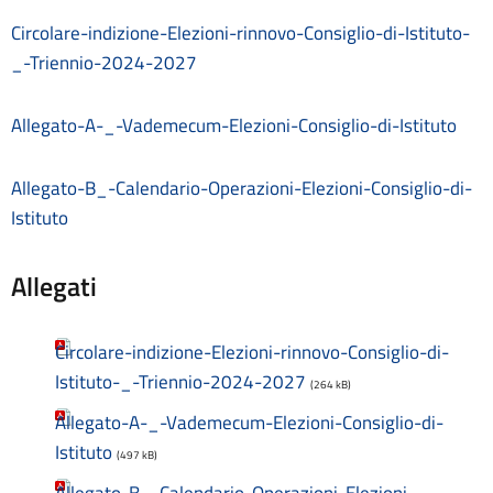
Contatti
Circolare-indizione-Elezioni-rinnovo-Consiglio-di-Istituto-
Contrattazione collettiva
Contrattazione integrativa
_-Triennio-2024-2027
Cookie Policy (UE)
Corsi
Allegato-A-_-Vademecum-Elezioni-Consiglio-di-Istituto
D.S.G.A.
Dirigente Scolastico
Allegato-B_-Calendario-Operazioni-Elezioni-Consiglio-di-
Dirigenza
Istituto
Docenti
Dotazione organica
FAQ e VideoTutorial Registro Elettronico CLASSEVIVA
Allegati
feedback
Galleria
Home
Circolare-indizione-Elezioni-rinnovo-Consiglio-di-
Incarichi amministrativi di vertice
Istituto-_-Triennio-2024-2027
(264 kB)
Incarichi conferiti e autorizzati ai dipendenti
Allegato-A-_-Vademecum-Elezioni-Consiglio-di-
Inclusione e BES
Istituto
Indicatore di tempestività dei pagamenti
(497 kB)
Informazioni