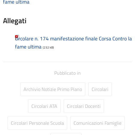
fame ultima
Consulenti e collaboratori
Contatti
Allegati
Contrattazione collettiva
Contrattazione integrativa
Cookie Policy (UE)
circolare n. 174 manifestazione finale Corsa Contro la
Corsi
fame ultima
D.S.G.A.
(232 kB)
Dirigente Scolastico
Dirigenza
Docenti
Pubblicato in
Dotazione organica
FAQ e VideoTutorial Registro Elettronico CLASSEVIVA
Archivio Notizie Primo Piano
Circolari
feedback
Galleria
Home
Circolari ATA
Circolari Docenti
Incarichi amministrativi di vertice
Incarichi conferiti e autorizzati ai dipendenti
Circolari Personale Scuola
Comunicazioni Famiglie
Inclusione e BES
Indicatore di tempestività dei pagamenti