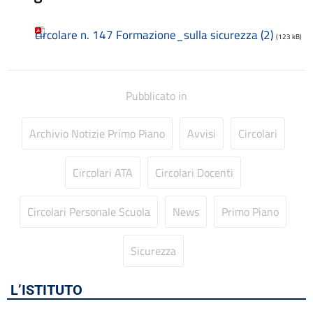
Codice disciplinare
Consulenti e collaboratori
circolare n. 147 Formazione_sulla sicurezza (2)
Contatti
(123 kB)
Contrattazione collettiva
Contrattazione integrativa
Cookie Policy (UE)
Pubblicato in
Corsi
D.S.G.A.
Archivio Notizie Primo Piano
Avvisi
Circolari
Dirigente Scolastico
Dirigenza
Docenti
Circolari ATA
Circolari Docenti
Dotazione organica
FAQ e VideoTutorial Registro Elettronico CLASSEVIVA
Circolari Personale Scuola
News
Primo Piano
feedback
Galleria
Sicurezza
Home
Incarichi amministrativi di vertice
Incarichi conferiti e autorizzati ai dipendenti
L’ISTITUTO
Inclusione e BES