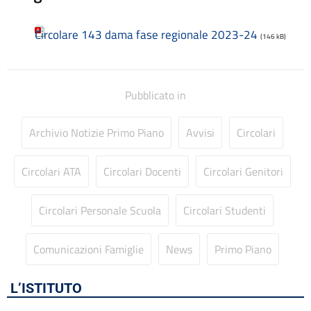
Codice disciplinare
Consulenti e collaboratori
Circolare 143 dama fase regionale 2023-24
Contatti
(146 kB)
Contrattazione collettiva
Contrattazione integrativa
Cookie Policy (UE)
Pubblicato in
Corsi
D.S.G.A.
Archivio Notizie Primo Piano
Avvisi
Circolari
Dirigente Scolastico
Dirigenza
Docenti
Circolari ATA
Circolari Docenti
Circolari Genitori
Dotazione organica
FAQ e VideoTutorial Registro Elettronico CLASSEVIVA
Circolari Personale Scuola
Circolari Studenti
feedback
Galleria
Comunicazioni Famiglie
News
Primo Piano
Home
Incarichi amministrativi di vertice
Incarichi conferiti e autorizzati ai dipendenti
L’ISTITUTO
Inclusione e BES