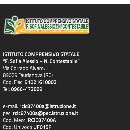
ISTITUTO COMPRENSIVO STATALE
“F. Sofia Alessio – N. Contestabile”
Via Corrado Alvaro, 1
89029 Taurianova (RC)
Cod. Fisc.
91021610802
Tel:
0966-472889
e-mail:
rcic87400a@istruzione.it
pec:
rcic87400a@pec.istruzione.it
Cod. Mecc.
RCIC87400A
Cod. Univoco
UF01SF