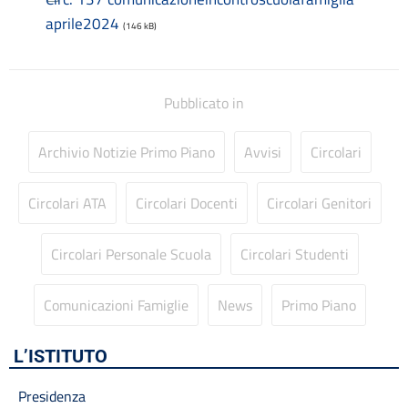
Codice disciplinare
aprile2024
Consulenti e collaboratori
(146 kB)
Contatti
Contrattazione collettiva
Contrattazione integrativa
Pubblicato in
Cookie Policy (UE)
Corsi
Archivio Notizie Primo Piano
Avvisi
Circolari
D.S.G.A.
Dirigente Scolastico
Dirigenza
Circolari ATA
Circolari Docenti
Circolari Genitori
Docenti
Dotazione organica
Circolari Personale Scuola
Circolari Studenti
FAQ e VideoTutorial Registro Elettronico CLASSEVIVA
feedback
Comunicazioni Famiglie
News
Primo Piano
Galleria
Home
Incarichi amministrativi di vertice
L’ISTITUTO
Incarichi conferiti e autorizzati ai dipendenti
Presidenza
Inclusione e BES