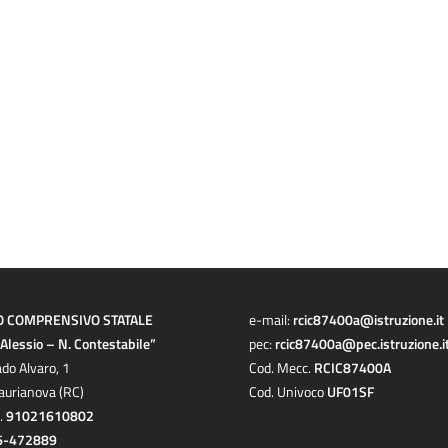
O COMPRENSIVO STATALE
e-mail:
rcic87400a@istruzione.it
a Alessio – N. Contestabile”
pec:
rcic87400a@pec.istruzione.i
ado Alvaro, 1
Cod. Mecc.
RCIC87400A
aurianova (RC)
Cod. Univoco
UF01SF
c.
91021610802
6-472889