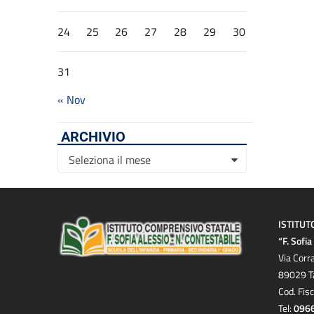
24
25
26
27
28
29
30
31
« Nov
ARCHIVIO
Archivio
Seleziona il mese
ISTITUT
“F. Sofi
Via Corr
89029 T
Cod. Fis
Tel:
096