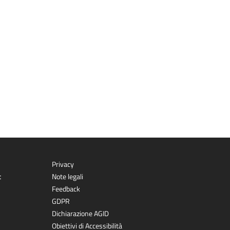
Privacy
t
Note legali
Feedback
GDPR
Dichiarazione AGID
Obiettivi di Accessibilità