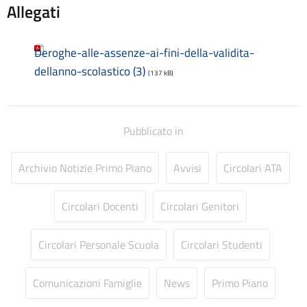
Allegati
Consulenti e collaboratori
Contatti
Contrattazione collettiva
Deroghe-alle-assenze-ai-fini-della-validita-
Contrattazione integrativa
dellanno-scolastico (3)
(137 kB)
Cookie Policy (UE)
Corsi
D.S.G.A.
Dirigente Scolastico
Pubblicato in
Dirigenza
Docenti
Archivio Notizie Primo Piano
Avvisi
Circolari ATA
Dotazione organica
FAQ e VideoTutorial Registro Elettronico CLASSEVIVA
Circolari Docenti
Circolari Genitori
feedback
Galleria
Home
Circolari Personale Scuola
Circolari Studenti
Incarichi amministrativi di vertice
Incarichi conferiti e autorizzati ai dipendenti
Comunicazioni Famiglie
News
Primo Piano
Inclusione e BES