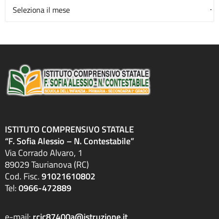
Archivio
ISTITUTO COMPRENSIVO STATALE
“F. Sofia Alessio – N. Contestabile”
Via Corrado Alvaro, 1
89029 Taurianova (RC)
Cod. Fisc.
91021610802
Tel:
0966-472889
e-mail:
rcic87400a@istruzione.it