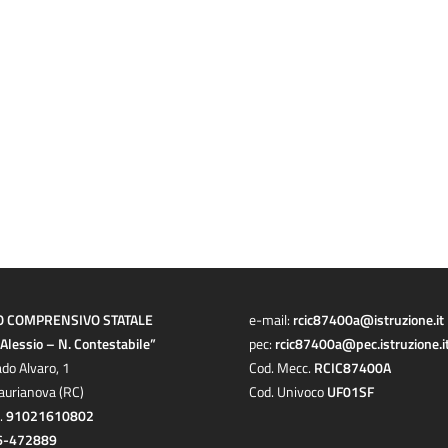
O COMPRENSIVO STATALE
e-mail:
rcic87400a@istruzione.it
a Alessio – N. Contestabile”
pec:
rcic87400a@pec.istruzione.i
ado Alvaro, 1
Cod. Mecc.
RCIC87400A
aurianova (RC)
Cod. Univoco
UF01SF
c.
91021610802
6-472889