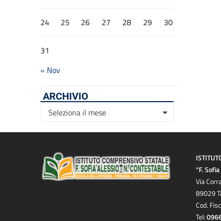
24
25
26
27
28
29
30
31
« Nov
ARCHIVIO
Archivio
Seleziona il mese
ISTITUT
“F. Sofi
Via Corr
89029 T
Cod. Fis
Tel:
096