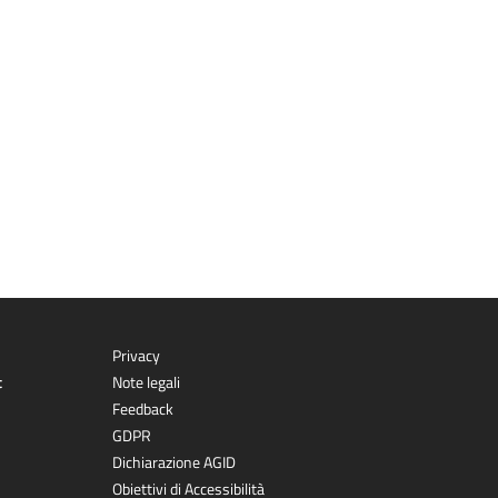
Privacy
t
Note legali
Feedback
GDPR
Dichiarazione AGID
Obiettivi di Accessibilità