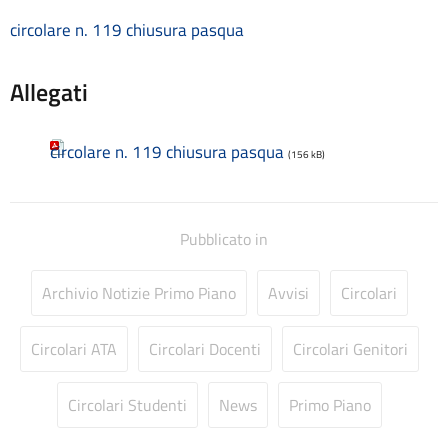
Consulenti e collaboratori
circolare n. 119 chiusura pasqua
Contatti
Contrattazione collettiva
Allegati
Contrattazione integrativa
Cookie Policy (UE)
Corsi
circolare n. 119 chiusura pasqua
(156 kB)
D.S.G.A.
Dirigente Scolastico
Dirigenza
Docenti
Pubblicato in
Dotazione organica
FAQ e VideoTutorial Registro Elettronico CLASSEVIVA
Archivio Notizie Primo Piano
Avvisi
Circolari
feedback
Galleria
Circolari ATA
Circolari Docenti
Circolari Genitori
Home
Incarichi amministrativi di vertice
Incarichi conferiti e autorizzati ai dipendenti
Circolari Studenti
News
Primo Piano
Inclusione e BES