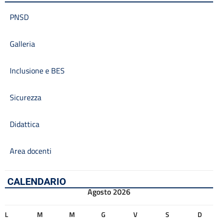
PNSD
Galleria
Inclusione e BES
Sicurezza
Didattica
Area docenti
CALENDARIO
Agosto 2026
L
M
M
G
V
S
D