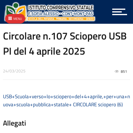
Archivio
Archivio
Archivio Albo OnLine e Amministrazione Trasparente
MENU
Archivio Bandi e Gare
Archivio Circolari A.T.A.
Circolare n.107 Sciopero USB
Archivio Circolari Docenti
Archivio Circolari Genitori
PI del 4 aprile 2025
Archivio NEWS Vecchio
Archivio P.T.O.F.
Archivio vecchie Graduatorie
24/03/2025
851
Archivio vecchio PON
Area docenti
Aree Tematiche
Articolazione degli uffici
USB+Scuola+verso+lo+sciopero+del+4+aprile,+per+una+n
Attestazioni OIV o di struttura analoga
uova+scuola+pubblica+statale+
CIRCOLARE sciopero (6)
Atti generali
Bandi di gara e contratti
Allegati
Burocrazia zero
Calendario scolastico