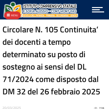
Archivio
Archivio Albo OnLine e Amministrazione Trasparente
Archivio Bandi e Gare
MENU
Archivio Circolari A.T.A.
Archivio Circolari Docenti
Circolare N. 105 Continuita’
Archivio Circolari Genitori
Archivio NEWS Vecchio
dei docenti a tempo
Archivio P.T.O.F.
Archivio vecchie Graduatorie
determinato su posto di
Archivio vecchio PON
Area docenti
sostegno ai sensi del DL
Aree Tematiche
Articolazione degli uffici
71/2024 come disposto dal
Attestazioni OIV o di struttura analoga
Atti generali
DM 32 del 26 febbraio 2025
Bandi di gara e contratti
Burocrazia zero
Calendario scolastico
Codice disciplinare
20/03/2025
728