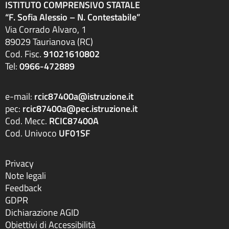
ISTITUTO COMPRENSIVO STATALE
“F. Sofia Alessio – N. Contestabile”
Via Corrado Alvaro, 1
89029 Taurianova (RC)
Cod. Fisc.
91021610802
Tel:
0966-472889
e-mail:
rcic87400a@istruzione.it
pec:
rcic87400a@pec.istruzione.it
Cod. Mecc.
RCIC87400A
Cod. Univoco
UF01SF
Privacy
Note legali
Feedback
GDPR
Dichiarazione AGID
Obiettivi di Accessibilità