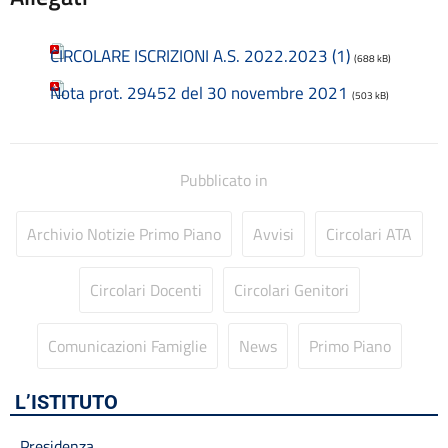
Codice disciplinare
Consulenti e collaboratori
Contatti
CIRCOLARE ISCRIZIONI A.S. 2022.2023 (1)
(688 kB)
Contrattazione collettiva
Nota prot. 29452 del 30 novembre 2021
Contrattazione integrativa
(503 kB)
Cookie Policy (UE)
Corsi
D.S.G.A.
Pubblicato in
Dirigente Scolastico
Dirigenza
Archivio Notizie Primo Piano
Avvisi
Circolari ATA
Docenti
Dotazione organica
Circolari Docenti
Circolari Genitori
FAQ e VideoTutorial Registro Elettronico CLASSEVIVA
feedback
Galleria
Comunicazioni Famiglie
News
Primo Piano
Home
Incarichi amministrativi di vertice
L’ISTITUTO
Incarichi conferiti e autorizzati ai dipendenti
Inclusione e BES
Presidenza