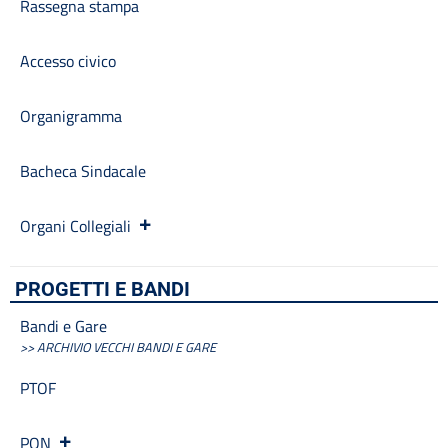
Rassegna stampa
Progetti
Progetti Piano Triennale dell’Offerta Formativa
Accesso civico
Programma per la Trasparenza e l’Integrità
Protocollo Sicurezza
Quadri orario
Organigramma
Rassegna stampa
Regolamenti
Bacheca Sindacale
Rendiconti gruppi consiliari regionali/provinciali
Sanzioni per mancata comunicazione dei dati
Organi Collegiali
Segreteria
Servizio di assistenza psicologica per emergenza Covid-19
Sicurezza
PROGETTI E BANDI
Tassi di assenza
Bandi e Gare
Telefono e posta elettronica
>> ARCHIVIO VECCHI BANDI E GARE
Cerca
PTOF
PON