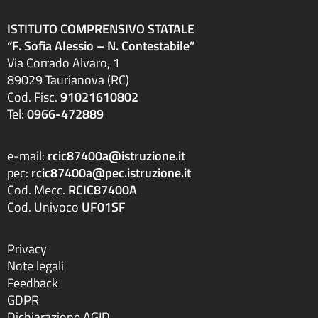
ISTITUTO COMPRENSIVO STATALE
“F. Sofia Alessio – N. Contestabile”
Via Corrado Alvaro, 1
89029 Taurianova (RC)
Cod. Fisc.
91021610802
Tel:
0966-472889
e-mail:
rcic87400a@istruzione.it
pec:
rcic87400a@pec.istruzione.it
Cod. Mecc.
RCIC87400A
Cod. Univoco
UF01SF
Privacy
Note legali
Feedback
GDPR
Dichiarazione AGID