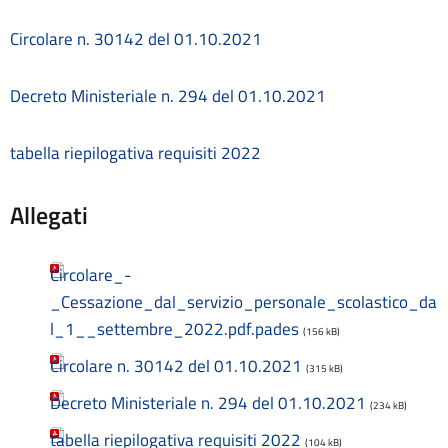
Contatti
Circolare n. 30142 del 01.10.2021
Contrattazione collettiva
Contrattazione integrativa
Cookie Policy (UE)
Decreto Ministeriale n. 294 del 01.10.2021
Corsi
D.S.G.A.
tabella riepilogativa requisiti 2022
Dirigente Scolastico
Dirigenza
Allegati
Docenti
Dotazione organica
FAQ e VideoTutorial Registro Elettronico CLASSEVIVA
Circolare_-
feedback
_Cessazione_dal_servizio_personale_scolastico_da
Galleria
l_1__settembre_2022.pdf.pades
Home
(156 kB)
Incarichi amministrativi di vertice
Circolare n. 30142 del 01.10.2021
(315 kB)
Incarichi conferiti e autorizzati ai dipendenti
Decreto Ministeriale n. 294 del 01.10.2021
Inclusione e BES
(234 kB)
Indicatore di tempestività dei pagamenti
tabella riepilogativa requisiti 2022
(104 kB)