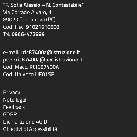
“F. Sofia Alessio – N. Contestabile”
Via Corrado Alvaro, 1
89029 Taurianova (RC)
Cod. Fisc.
91021610802
Tel:
0966-472889
e-mail:
rcic87400a@istruzione.it
pec:
rcic87400a@pec.istruzione.it
Cod. Mecc.
RCIC87400A
Cod. Univoco
UF01SF
Privacy
Note legali
Feedback
GDPR
Dichiarazione AGID
Obiettivi di Accessibilità