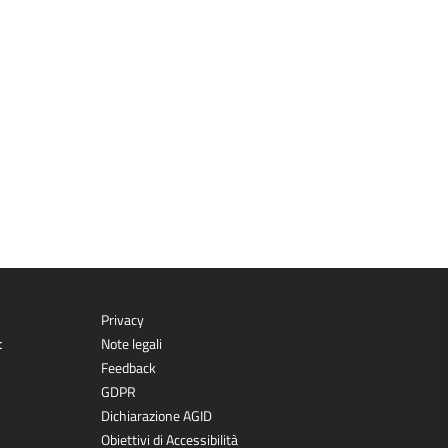
Privacy
t
Note legali
Feedback
GDPR
Dichiarazione AGID
Obiettivi di Accessibilità