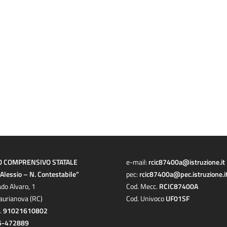
O COMPRENSIVO STATALE
e-mail:
rcic87400a@istruzione.it
a Alessio – N. Contestabile”
pec:
rcic87400a@pec.istruzione.i
ado Alvaro, 1
Cod. Mecc.
RCIC87400A
aurianova (RC)
Cod. Univoco
UF01SF
c.
91021610802
6-472889