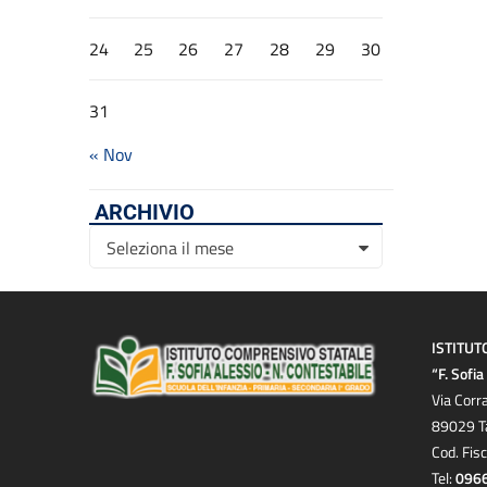
24
25
26
27
28
29
30
31
« Nov
ARCHIVIO
Archivio
Seleziona il mese
ISTITUT
“F. Sofi
Via Corr
89029 T
Cod. Fis
Tel:
096