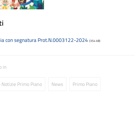
ti
ia con segnatura Prot.N.0003122-2024
(354 kB)
o in
o Notizie Primo Piano
News
Primo Piano