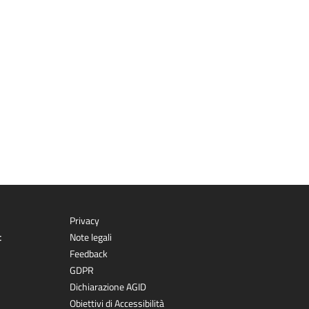
Privacy
t
Note legali
Feedback
GDPR
Dichiarazione AGID
Obiettivi di Accessibilità