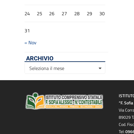
24
25
26
27
28
29
30
31
« Nov
ARCHIVIO
Archivio
Seleziona il mese
ISTITUT
“F. Sofi
Via Corr
89029 T
Cod. Fis
Tel:
096