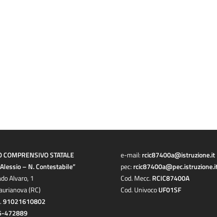
O COMPRENSIVO STATALE
e-mail:
rcic87400a@istruzione.it
a Alessio – N. Contestabile”
pec:
rcic87400a@pec.istruzione.i
ado Alvaro, 1
Cod. Mecc.
RCIC87400A
aurianova (RC)
Cod. Univoco
UF01SF
c.
91021610802
6-472889