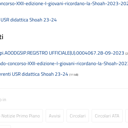
ncorso-XXII-edizione-I-giovani-ricordano-la-Shoah-2023-20
i USR didattica Shoah 23-24
ti
i.AOODGSIP.REGISTRO UFFICIALE(U).0004067.28-09-2023
(
do-concorso-XXII-edizione-I-giovani-ricordano-la-Shoah-20
erenti USR didattica Shoah 23-24
(11 kB)
o in
o Notizie Primo Piano
Avvisi
Circolari
Circolari ATA