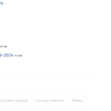
24
252 kB)
23-2024
(72 kB)
Circolari Docenti
Circolari Genitori
News