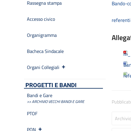
Rassegna stampa
Bando-co
Accesso civico
referent
Organigramma
Allega
Bacheca Sindacale
m_p
Ban
Organi Collegiali
ref
PROGETTI E BANDI
Bandi e Gare
Pubblicat
>> ARCHIVIO VECCHI BANDI E GARE
PTOF
Archivi
PON