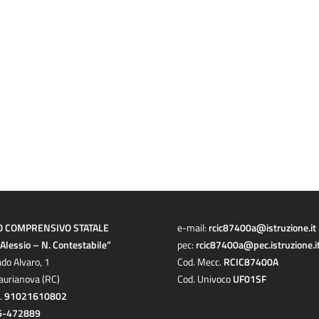
O COMPRENSIVO STATALE
e-mail:
rcic87400a@istruzione.it
a Alessio – N. Contestabile”
pec:
rcic87400a@pec.istruzione.i
ado Alvaro, 1
Cod. Mecc.
RCIC87400A
aurianova (RC)
Cod. Univoco
UF01SF
c.
91021610802
6-472889