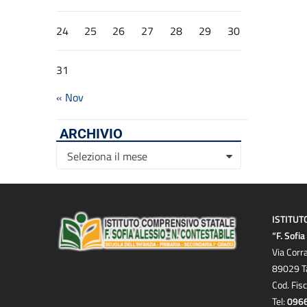
24
25
26
27
28
29
30
31
« Nov
ARCHIVIO
Archivio
Seleziona il mese
ISTITUT
“F. Sofi
Via Corr
89029 T
Cod. Fis
Tel:
096