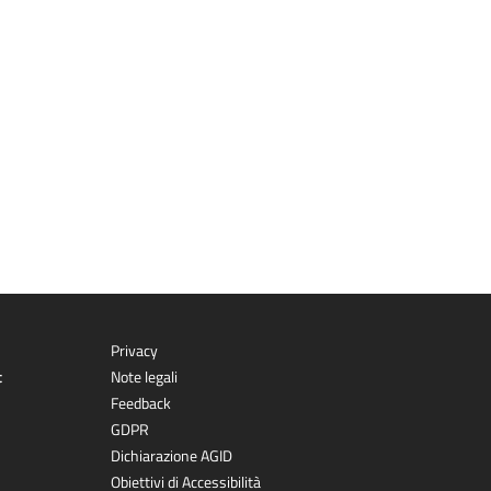
Privacy
t
Note legali
Feedback
GDPR
Dichiarazione AGID
Obiettivi di Accessibilità