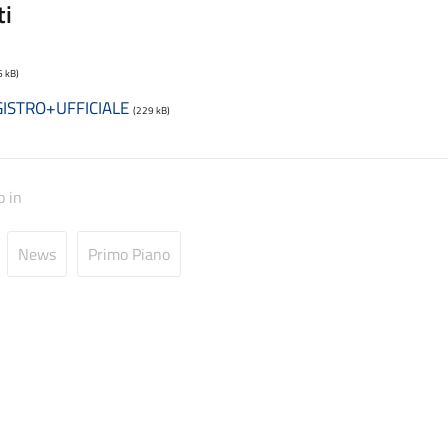
ti
6 kB)
ISTRO+UFFICIALE
(229 kB)
o in
News
Primo Piano