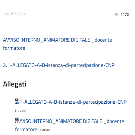
Contrattazione collettiva
Contrattazione integrativa
29/05/2024
1173
Cookie Policy (UE)
Corsi
D.S.G.A.
AVVISO INTERNO_ANIMATORE DIGITALE _docente
Dirigente Scolastico
formatore
Dirigenza
Docenti
Dotazione organica
2.1-ALLEGATO-A-B-istanza-di-partecipazione-CNP
FAQ e VideoTutorial Registro Elettronico CLASSEVIVA
feedback
Allegati
Galleria
Home
Incarichi amministrativi di vertice
2.1-ALLEGATO-A-B-istanza-di-partecipazione-CNP
Incarichi conferiti e autorizzati ai dipendenti
(134 kB)
Inclusione e BES
AVVISO INTERNO_ANIMATORE DIGITALE _docente
Indicatore di tempestività dei pagamenti
formatore
Informazioni
(250 kB)