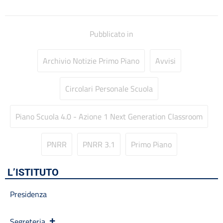
Libri di testo
Materiale didattico
Modulistica famiglie
Pubblicato in
Modulistica personale scuola
OIV
Archivio Notizie Primo Piano
Avvisi
Oneri informativi per cittadini e imprese
Organi di indirizzo politico-amministrativo
Organigramma
Circolari Personale Scuola
Patto educativo
Personale non a tempo indeterminato
Piano Scuola 4.0 - Azione 1 Next Generation Classroom
Piano di Miglioramento (PDM) Triennio 2022/2025 REVISIONE
a.s. 2024/2025
PNRR
PNRR 3.1
Primo Piano
Plessi
PNRR Futura
PNSD
L’ISTITUTO
PNSD
PON
Presidenza
Posizioni organizzative
Progetti
Segreteria