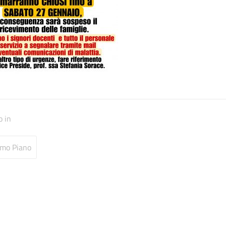
o in
imo Piano