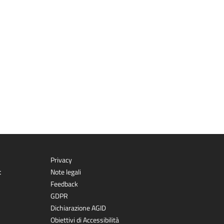
Privacy
t
Note legali
Feedback
GDPR
Dichiarazione AGID
Obiettivi di Accessibilità