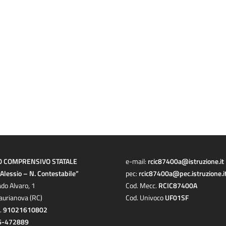
O COMPRENSIVO STATALE
e-mail:
rcic87400a@istruzione.it
a Alessio – N. Contestabile”
pec:
rcic87400a@pec.istruzione.i
ado Alvaro, 1
Cod. Mecc.
RCIC87400A
aurianova (RC)
Cod. Univoco
UF01SF
c.
91021610802
6-472889