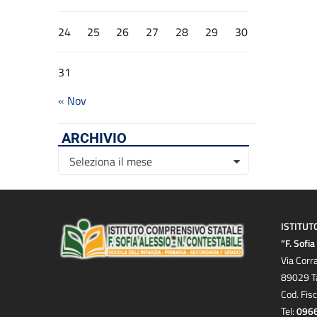
24
25
26
27
28
29
30
31
« Nov
ARCHIVIO
Archivio
Seleziona il mese
ISTITUT
“F. Sofi
Via Corr
89029 T
Cod. Fis
Tel:
096