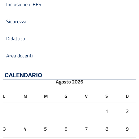
Inclusione e BES
Sicurezza
Didattica
Area docenti
CALENDARIO
Agosto 2026
L
M
M
G
V
S
D
1
2
3
4
5
6
7
8
9