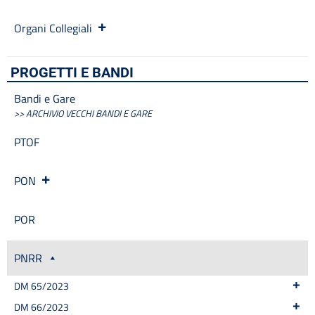
Progetti
Organi Collegiali
Progetti Piano Triennale dell’Offerta Formativa
Programma per la Trasparenza e l’Integrità
Protocollo Sicurezza
PROGETTI E BANDI
Quadri orario
Rassegna stampa
Bandi e Gare
Regolamenti
>> ARCHIVIO VECCHI BANDI E GARE
Rendiconti gruppi consiliari regionali/provinciali
PTOF
Sanzioni per mancata comunicazione dei dati
Segreteria
PON
Servizio di assistenza psicologica per emergenza Covid-19
Sicurezza
Tassi di assenza
POR
Telefono e posta elettronica
Cerca
PNRR
DM 65/2023
DM 66/2023