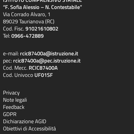
“F. Sofia Alessio – N. Contestabile”
Via Corrado Alvaro, 1
89029 Taurianova (RC)
Cod. Fisc.
91021610802
Tel:
0966-472889
e-mail:
rcic87400a@istruzione.it
pec:
rcic87400a@pec.istruzione.it
Cod. Mecc.
RCIC87400A
Cod. Univoco
UF01SF
Privacy
Note legali
Feedback
GDPR
Dichiarazione AGID
Obiettivi di Accessibilità