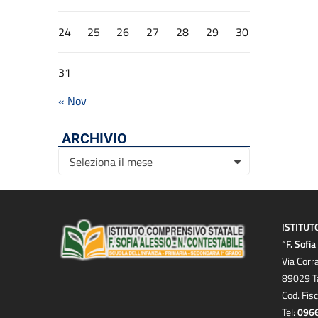
24
25
26
27
28
29
30
31
« Nov
ARCHIVIO
Archivio
Seleziona il mese
ISTITUT
“F. Sofi
Via Corr
89029 T
Cod. Fis
Tel:
096