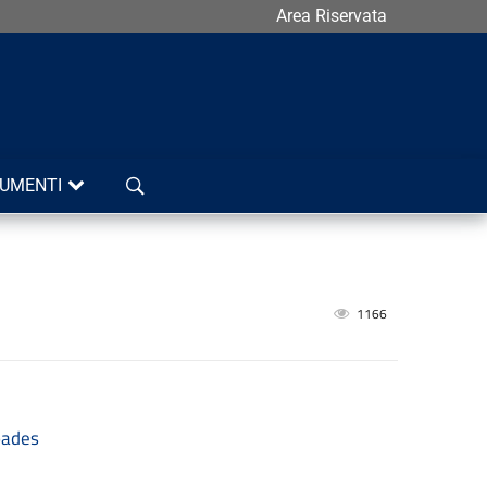
Area Riservata
Cerca
UMENTI
1166
pades