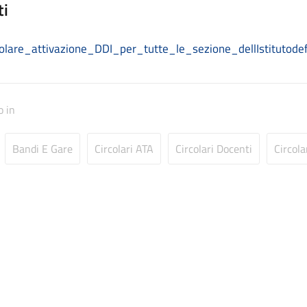
ti
colare_attivazione_DDI_per_tutte_le_sezione_dellIstitutodef
o in
Bandi E Gare
Circolari ATA
Circolari Docenti
Circola