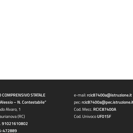
O COMPRENSIVO STATALE
e-mail:
rcic87400a@istruzione.it
a Alessio – N. Contestabile”
pec:
rcic87400a@pec.istruzione.i
ado Alvaro, 1
Cod. Mecc.
RCIC87400A
aurianova (RC)
Cod. Univoco
UF01SF
c.
91021610802
6-472889