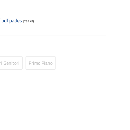
.pdf.pades
(759 kB)
ri Genitori
Primo Piano