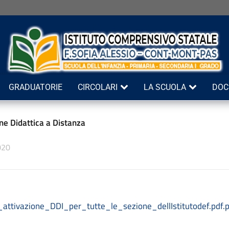
GRADUATORIE
CIRCOLARI
LA SCUOLA
DOC
ne Didattica a Distanza
020
e_attivazione_DDI_per_tutte_le_sezione_dellIstitutodef.pdf.