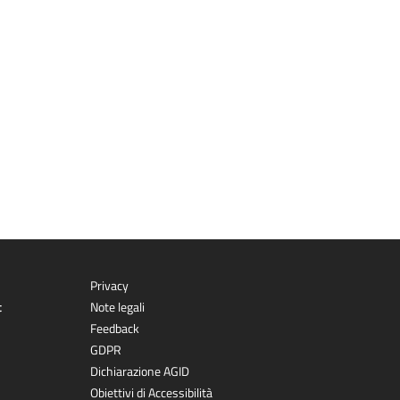
Privacy
t
Note legali
Feedback
GDPR
Dichiarazione AGID
Obiettivi di Accessibilità