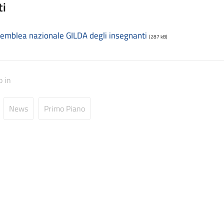
ti
emblea nazionale GILDA degli insegnanti
(287 kB)
o in
News
Primo Piano