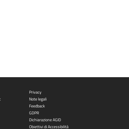
Privacy
t
Note legali
Feedback
GDPR
Dichiarazione AGID
Obiettivi di Accessibilità