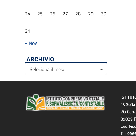
24
25
26
27
28
29
30
31
« Nov
ARCHIVIO
Archivio
Seleziona il mese
ISTITUT
“F. Sofi
Via Corr
89029 T
Cod. Fis
Tel:
096