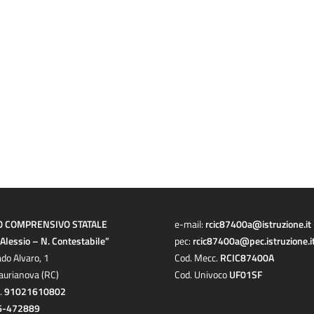
O COMPRENSIVO STATALE
e-mail:
rcic87400a@istruzione.it
a Alessio – N. Contestabile”
pec:
rcic87400a@pec.istruzione.i
ado Alvaro, 1
Cod. Mecc.
RCIC87400A
aurianova (RC)
Cod. Univoco
UF01SF
c.
91021610802
6-472889