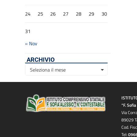
24
25
26
27
28
29
30
31
« Nov
ARCHIVIO
Archivio
Seleziona il mese
ISTITUT
“F. Sofi
Via Corr
89029 T
Cod. Fis
Tel:
096