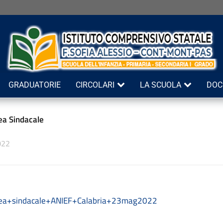
GRADUATORIE
CIRCOLARI
LA SCUOLA
DOC
a Sindacale
022
ea+sindacale+ANIEF+Calabria+23mag2022