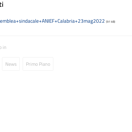
ti
semblea+sindacale+ANIEF+Calabria+23mag2022
(91 kB)
o in
News
Primo Piano