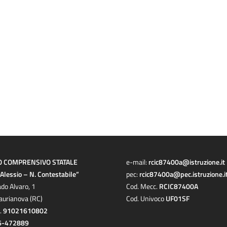
O COMPRENSIVO STATALE
e-mail:
rcic87400a@istruzione.it
a Alessio – N. Contestabile”
pec:
rcic87400a@pec.istruzione.i
ado Alvaro, 1
Cod. Mecc.
RCIC87400A
aurianova (RC)
Cod. Univoco
UF01SF
c.
91021610802
6-472889