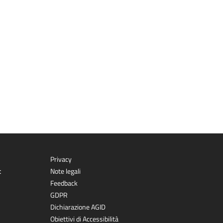
Privacy
t
Note legali
Feedback
GDPR
Dichiarazione AGID
Obiettivi di Accessibilità