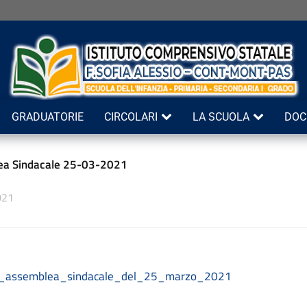
GRADUATORIE
CIRCOLARI
LA SCUOLA
DOC
ea Sindacale 25-03-2021
021
re_assemblea_sindacale_del_25_marzo_2021