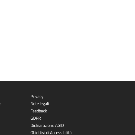
Privacy
t
Note legali
Feedback
GDPR
Dichiarazione AGID
Obiettivi di Accessibilità