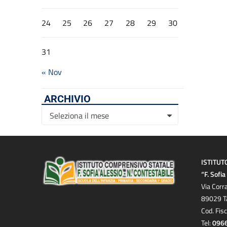
24
25
26
27
28
29
30
31
« Nov
ARCHIVIO
Archivio
Seleziona il mese
ISTITUT
“F. Sofi
Via Corr
89029 T
Cod. Fis
Tel:
096