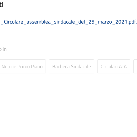
ti
_Circolare_assemblea_sindacale_del_25_marzo_2021.pdf
o in
o Notizie Primo Piano
Bacheca Sindacale
Circolari ATA