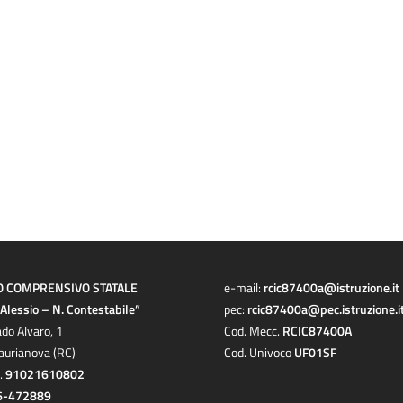
O COMPRENSIVO STATALE
e-mail:
rcic87400a@istruzione.it
a Alessio – N. Contestabile”
pec:
rcic87400a@pec.istruzione.i
ado Alvaro, 1
Cod. Mecc.
RCIC87400A
aurianova (RC)
Cod. Univoco
UF01SF
c.
91021610802
6-472889