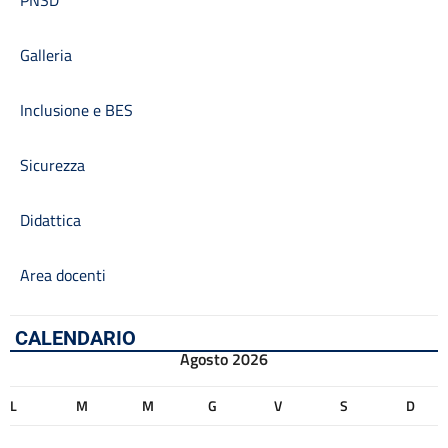
PNSD
Galleria
Inclusione e BES
Sicurezza
Didattica
Area docenti
CALENDARIO
Agosto 2026
L
M
M
G
V
S
D