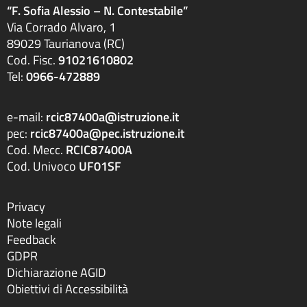
“F. Sofia Alessio – N. Contestabile”
Via Corrado Alvaro, 1
89029 Taurianova (RC)
Cod. Fisc.
91021610802
Tel:
0966-472889
e-mail:
rcic87400a@istruzione.it
pec:
rcic87400a@pec.istruzione.it
Cod. Mecc.
RCIC87400A
Cod. Univoco
UF01SF
Privacy
Note legali
Feedback
GDPR
Dichiarazione AGID
Obiettivi di Accessibilità