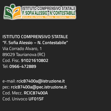
ISTITUTO COMPRENSIVO STATALE
“F. Sofia Alessio – N. Contestabile”
Via Corrado Alvaro, 1
89029 Taurianova (RC)
Cod. Fisc.
91021610802
Tel:
0966-472889
e-mail:
rcic87400a@istruzione.it
pec:
rcic87400a@pec.istruzione.it
Cod. Mecc.
RCIC87400A
Cod. Univoco
UF01SF