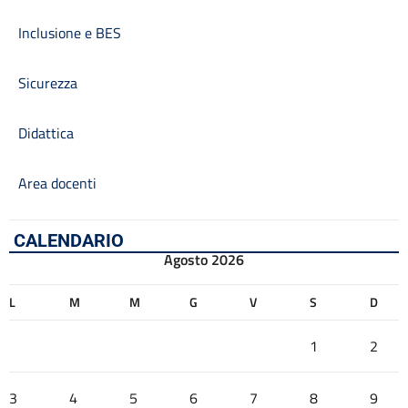
Inclusione e BES
Sicurezza
Didattica
Area docenti
CALENDARIO
Agosto 2026
L
M
M
G
V
S
D
1
2
3
4
5
6
7
8
9