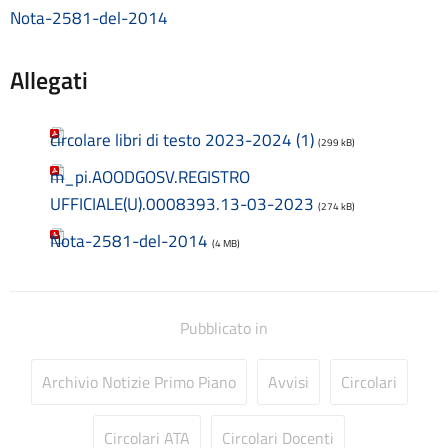
Consulenti e collaboratori
Nota-2581-del-2014
Contatti
Contrattazione collettiva
Allegati
Contrattazione integrativa
Cookie Policy (UE)
Corsi
circolare libri di testo 2023-2024 (1)
(299 kB)
D.S.G.A.
m_pi.AOODGOSV.REGISTRO
Dirigente Scolastico
UFFICIALE(U).0008393.13-03-2023
Dirigenza
(274 kB)
Docenti
Nota-2581-del-2014
(4 MB)
Dotazione organica
FAQ e VideoTutorial Registro Elettronico CLASSEVIVA
feedback
Galleria
Pubblicato in
Home
Incarichi amministrativi di vertice
Archivio Notizie Primo Piano
Avvisi
Circolari
Incarichi conferiti e autorizzati ai dipendenti
Inclusione e BES
Circolari ATA
Circolari Docenti
Indicatore di tempestività dei pagamenti