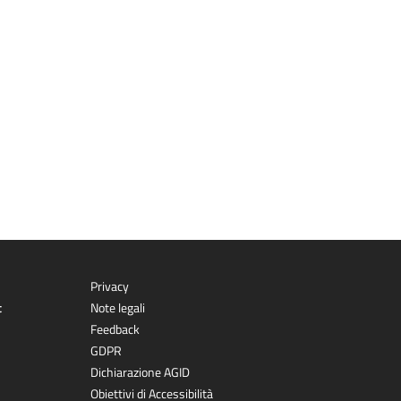
Privacy
t
Note legali
Feedback
GDPR
Dichiarazione AGID
Obiettivi di Accessibilità