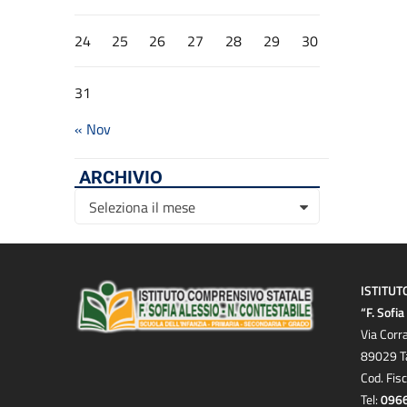
24
25
26
27
28
29
30
31
« Nov
ARCHIVIO
Archivio
Seleziona il mese
ISTITUT
“F. Sofi
Via Corr
89029 T
Cod. Fis
Tel:
096