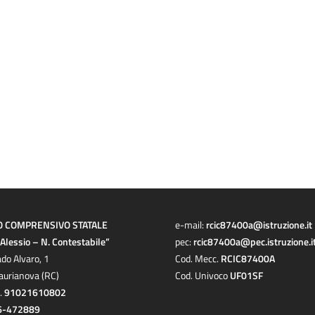
O COMPRENSIVO STATALE
e-mail:
rcic87400a@istruzione.it
a Alessio – N. Contestabile”
pec:
rcic87400a@pec.istruzione.i
ado Alvaro, 1
Cod. Mecc.
RCIC87400A
aurianova (RC)
Cod. Univoco
UF01SF
c.
91021610802
6-472889