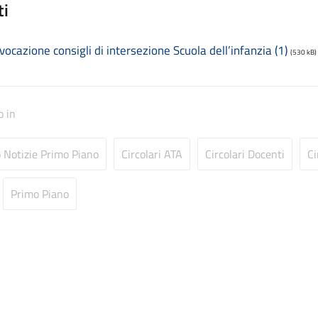
ti
vocazione consigli di intersezione Scuola dell’infanzia (1)
(530 kB)
o in
o Notizie Primo Piano
Circolari ATA
Circolari Docenti
Ci
Primo Piano